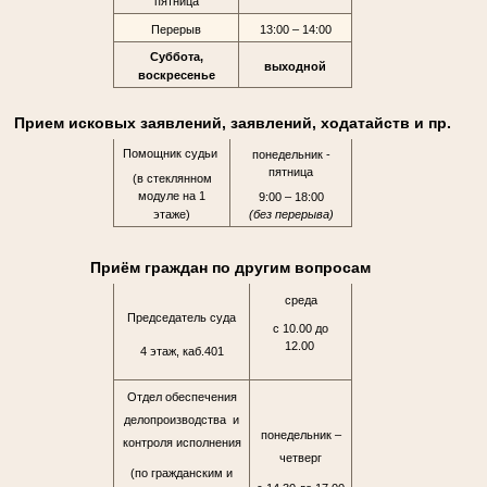
пятница
Перерыв
13:00 – 14:00
Суббота,
выходной
воскресенье
Прием исковых заявлений, заявлений, ходатайств и пр.
Помощник судьи
понедельник -
пятница
(в стеклянном
модуле на 1
9:00 – 18:00
этаже)
(без перерыва)
Приём граждан по другим вопросам
среда
Председатель суда
с 10.00 до
12.00
4 этаж, каб.401
Отдел обеспечения
делопроизводства и
понедельник –
контроля исполнения
четверг
(по гражданским и