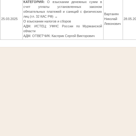
КАТЕГОРИЯ:
О взыскании денежных сумм в
счет уплаты установленных законом
обязательных платежей и санкций с физических
Вартанян
лиц (гл. 32 КАС РФ) →
25.03.2025
Николай
28.05.2
О взыскании налогов и сборов
Левонович
АДМ. ИСТЕЦ: УФНС России по Мурманской
области
АДМ. ОТВЕТЧИК: Касприк Сергей Викторович