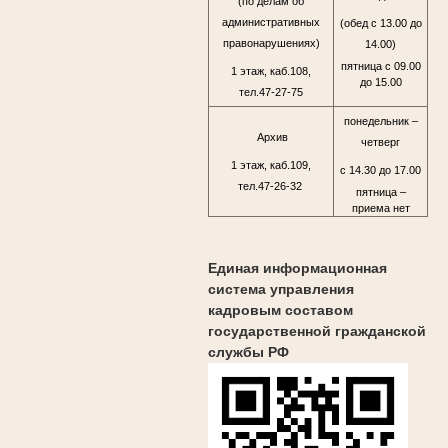
(по делам об
административных
(обед с 13.00 до
правонарушениях)
14.00)
пятница с 09.00
1 этаж, каб.108,
до 15.00
тел.47-27-75
понедельник –
Архив
четверг
1 этаж, каб.109,
с 14.30 до 17.00
тел.47-26-32
пятница –
приема нет
Единая информационная
система управления
кадровым составом
государственной гражданской
службы РФ