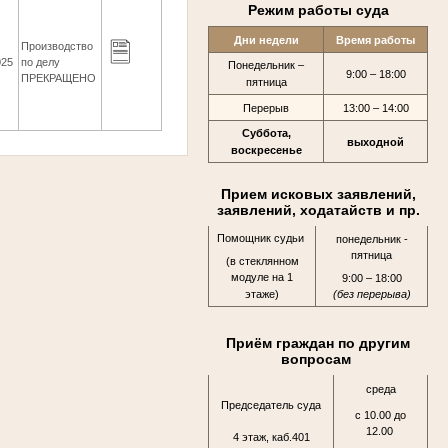
Режим работы суда
Дни недели
Время работы
Производство
025
по делу
Понедельник –
9:00 – 18:00
ПРЕКРАЩЕНО
пятница
Перерыв
13:00 – 14:00
Суббота,
выходной
воскресенье
Прием исковых заявлений,
заявлений, ходатайств и пр.
Помощник судьи
понедельник -
пятница
(в стеклянном
модуле на 1
9:00 – 18:00
этаже)
(без перерыва)
Приём граждан по другим
вопросам
среда
Председатель суда
с 10.00 до
12.00
4 этаж, каб.401