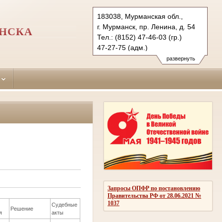
183038, Мурманская обл.,
г. Мурманск, пр. Ленина, д. 54
АНСКА
Тел.: (8152) 47-46-03 (гр.)
47-27-75 (адм.)
47-38-31 (уг.)
развернуть
okt.mrm@sudrf.ru
Запросы ОПФР по постановлению
Правительства РФ от 28.06.2021 №
1037
Судебные
Решение
я
акты