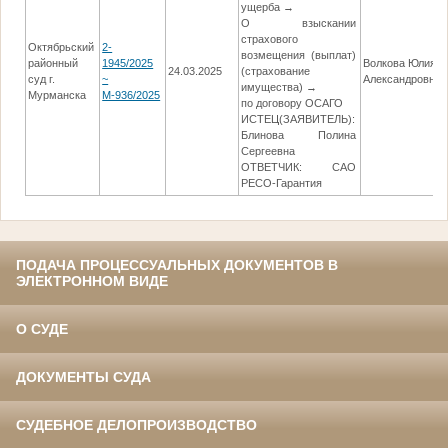
ущерба →
О взыскании
страхового
Октябрьский
2-
возмещения (выплат)
районный
1945/2025
Волкова Юлия
24.03.2025
(страхование
суд г.
~
Александровна
имущества) →
Мурманска
М-936/2025
по договору ОСАГО
ИСТЕЦ(ЗАЯВИТЕЛЬ):
Блинова Полина
Сергеевна
ОТВЕТЧИК: САО
РЕСО-Гарантия
ПОДАЧА ПРОЦЕССУАЛЬНЫХ ДОКУМЕНТОВ В
ЭЛЕКТРОННОМ ВИДЕ
О СУДЕ
ДОКУМЕНТЫ СУДА
СУДЕБНОЕ ДЕЛОПРОИЗВОДСТВО