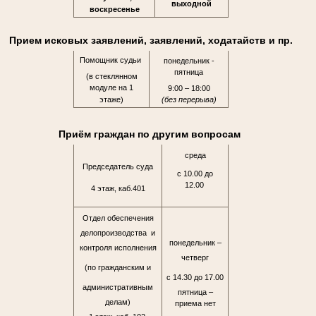
выходной
воскресенье
Прием исковых заявлений, заявлений, ходатайств и пр.
Помощник судьи
понедельник -
пятница
(в стеклянном
модуле на 1
9:00 – 18:00
этаже)
(без перерыва)
Приём граждан по другим вопросам
среда
Председатель суда
с 10.00 до
12.00
4 этаж, каб.401
Отдел обеспечения
делопроизводства и
понедельник –
контроля исполнения
четверг
(по гражданским и
с 14.30 до 17.00
административным
пятница –
делам)
приема нет