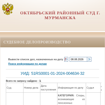
ОКТЯБРЬСКИЙ РАЙОННЫЙ СУД Г.
МУРМАНСКА
СУДЕБНОЕ ДЕЛОПРОИЗВОДСТВО
Вывести список дел, назначенных на дату
Поиск информации по делам
УИД: 51RS0001-01-2024-004634-32
Всего по запросу найдено -
1
.
Дата
Да
Суд
Номер дела
Информация по делу
Судья
поступления
ре
КАТЕГОРИЯ:
Споры,
возникающие из
пенсионных