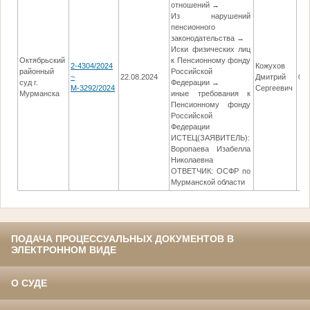
отношений →
Из нарушений
пенсионного
законодательства →
Иски физических лиц
Октябрьский
к Пенсионному фонду
2-4304/2024
Кожухов
районный
Российской
~
22.08.2024
Дмитрий
05.
суд г.
Федерации →
М-3292/2024
Сергеевич
Мурманска
иные требования к
Пенсионному фонду
Российской
Федерации
ИСТЕЦ(ЗАЯВИТЕЛЬ):
Воропаева Изабелла
Николаевна
ОТВЕТЧИК: ОСФР по
Мурманской области
ПОДАЧА ПРОЦЕССУАЛЬНЫХ ДОКУМЕНТОВ В
ЭЛЕКТРОННОМ ВИДЕ
О СУДЕ