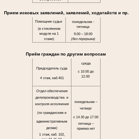
Прием исковых заявлений, заявлений, ходатайств и пр.
Помощник судьи
понедельник -
пятница
(в стеклянном
модуле на 1
9:00 – 18:00
этаже)
(без перерыва)
Приём граждан по другим вопросам
среда
Председатель суда
с 10.00 до
12.00
4 этаж, каб.401
Отдел обеспечения
делопроизводства и
понедельник –
контроля исполнения
четверг
(по гражданским и
с 14.30 до 17.00
административным
пятница –
делам)
приема нет
1 этаж, каб. 102,