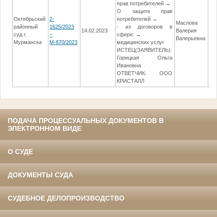
прав потребителей →
О защите прав
Октябрьский
2-
потребителей →
Маслова
районный
1625/2023
- из договоров в
14.02.2023
Валерия
12
суд г.
~
сфере: →
Валерьевна
Мурманска
М-870/2023
медицинских услуг
ИСТЕЦ(ЗАЯВИТЕЛЬ):
Горицкая Ольга
Ивановна
ОТВЕТЧИК: ООО
КРИСТАЛЛ
ПОДАЧА ПРОЦЕССУАЛЬНЫХ ДОКУМЕНТОВ В
ЭЛЕКТРОННОМ ВИДЕ
О СУДЕ
ДОКУМЕНТЫ СУДА
СУДЕБНОЕ ДЕЛОПРОИЗВОДСТВО