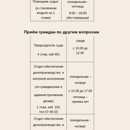
Помощник судьи
понедельник -
пятница
(в стеклянном
модуле на 1
9:00 – 18:00
этаже)
(без перерыва)
Приём граждан по другим вопросам
среда
Председатель суда
с 10.00 до
12.00
4 этаж, каб.401
Отдел обеспечения
делопроизводства и
понедельник –
контроля исполнения
четверг
(по гражданским и
с 14.30 до 17.00
административным
пятница –
делам)
приема нет
1 этаж, каб. 102,
тел.47-46-03
Отдел обеспечения
понедельник -
делопроизводства и
четверг