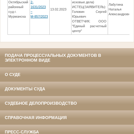
Октябрьский
2-
исковые дела)
Лабутина
районный
1631/2023
ИСТЕЦ(ЗАЯВИТЕЛЬ):
13.02.2023
Наталья
суд г.
~
Головин Сергей
Александровна
Мурманска
М-857/2023
Юрьевич
ОТВЕТЧИК: ООО
"Единый расчетный
центр"
ПОДАЧА ПРОЦЕССУАЛЬНЫХ ДОКУМЕНТОВ В
ЭЛЕКТРОННОМ ВИДЕ
О СУДЕ
ДОКУМЕНТЫ СУДА
СУДЕБНОЕ ДЕЛОПРОИЗВОДСТВО
СПРАВОЧНАЯ ИНФОРМАЦИЯ
ПРЕСС-СЛУЖБА