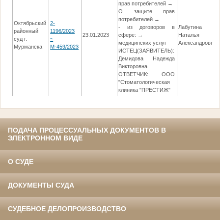
прав потребителей →
О защите прав
потребителей →
Октябрьский
2-
- из договоров в
Лабутина
районный
1196/2023
23.01.2023
сфере: →
Наталья
суд г.
~
медицинских услуг
Александровна
Мурманска
М-459/2023
ИСТЕЦ(ЗАЯВИТЕЛЬ):
Демидова Надежда
Викторовна
ОТВЕТЧИК: ООО
"Стоматологическая
клиника "ПРЕСТИЖ"
ПОДАЧА ПРОЦЕССУАЛЬНЫХ ДОКУМЕНТОВ В
ЭЛЕКТРОННОМ ВИДЕ
О СУДЕ
ДОКУМЕНТЫ СУДА
СУДЕБНОЕ ДЕЛОПРОИЗВОДСТВО