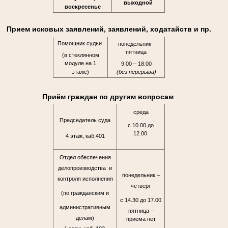
выходной
воскресенье
Прием исковых заявлений, заявлений, ходатайств и пр.
Помощник судьи
понедельник -
пятница
(в стеклянном
модуле на 1
9:00 – 18:00
этаже)
(без перерыва)
Приём граждан по другим вопросам
среда
Председатель суда
с 10.00 до
12.00
4 этаж, каб.401
Отдел обеспечения
делопроизводства и
понедельник –
контроля исполнения
четверг
(по гражданским и
с 14.30 до 17.00
административным
пятница –
делам)
приема нет