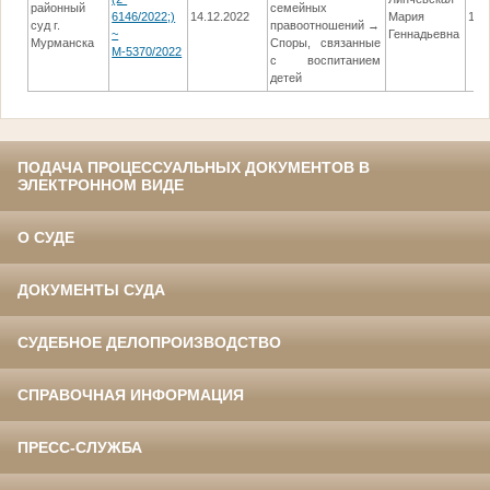
районный
семейных
6146/2022;)
14.12.2022
Мария
14.
суд г.
правоотношений →
~
Геннадьевна
Мурманска
Споры, связанные
М-5370/2022
с воспитанием
детей
ПОДАЧА ПРОЦЕССУАЛЬНЫХ ДОКУМЕНТОВ В
ЭЛЕКТРОННОМ ВИДЕ
О СУДЕ
ДОКУМЕНТЫ СУДА
СУДЕБНОЕ ДЕЛОПРОИЗВОДСТВО
СПРАВОЧНАЯ ИНФОРМАЦИЯ
ПРЕСС-СЛУЖБА