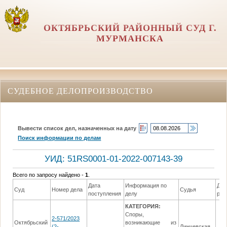
ОКТЯБРЬСКИЙ РАЙОННЫЙ СУД Г.
МУРМАНСКА
СУДЕБНОЕ ДЕЛОПРОИЗВОДСТВО
Вывести список дел, назначенных на дату
Поиск информации по делам
УИД: 51RS0001-01-2022-007143-39
Всего по запросу найдено -
1
.
Дата
Информация по
Дат
Суд
Номер дела
Судья
поступления
делу
реш
КАТЕГОРИЯ:
Споры,
2-571/2023
Октябрьский
возникающие из
(2-
Линчевская