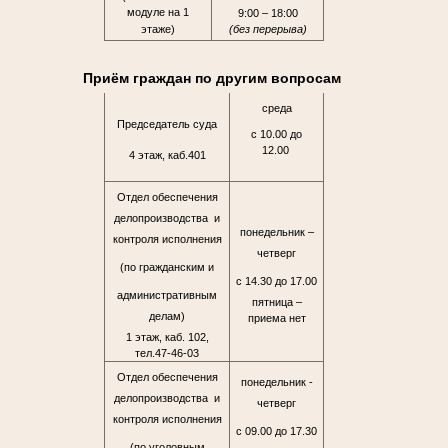
модуле на 1
9:00 – 18:00
этаже)
(без перерыва)
Приём граждан по другим вопросам
среда
Председатель суда
с 10.00 до
12.00
4 этаж, каб.401
Отдел обеспечения
делопроизводства и
понедельник –
контроля исполнения
четверг
(по гражданским и
с 14.30 до 17.00
административным
пятница –
делам)
приема нет
1 этаж, каб. 102,
тел.47-46-03
Отдел обеспечения
понедельник -
делопроизводства и
четверг
контроля исполнения
с 09.00 до 17.30
(по уголовным