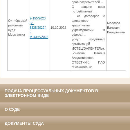
прав потребителей →
О защите прав
потребителей →
- из договоров с
2-155/2023
Октябрьский
финансово-
(2-
Маслова
районный
кредитными
5335/2022;)
10.10.2022
Валерия
1
суд г.
учреждениями в
~
Валерьевна
Мурманска
сфере: →
М-4393/2022
услуг кредитных
организаций
ИСТЕЦ(ЗАЯВИТЕЛЬ):
Брылева Наталья
Владимировна
ОТВЕТЧИК: ПАО
"Совкомбанк"
ПОДАЧА ПРОЦЕССУАЛЬНЫХ ДОКУМЕНТОВ В
ЭЛЕКТРОННОМ ВИДЕ
О СУДЕ
ДОКУМЕНТЫ СУДА