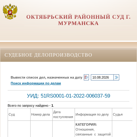
ОКТЯБРЬСКИЙ РАЙОННЫЙ СУД Г.
МУРМАНСКА
СУДЕБНОЕ ДЕЛОПРОИЗВОДСТВО
Вывести список дел, назначенных на дату
Поиск информации по делам
УИД: 51RS0001-01-2022-006037-59
Всего по запросу найдено -
1
.
Дата
Д
Суд
Номер дела
Информация по делу
Судья
поступления
р
КАТЕГОРИЯ:
Отношения,
связанные с защитой