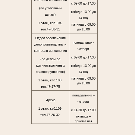
с 09.00 до 17.30
(по уголовным
(обед с 13.00 до
делам)
14.00)
1 этаж, каб.104,
пятница с 09.00
тел.47-38-31
до 15.00
Отдел обеспечения
понедельник -
делопроизводства и
четверг
контроля исполнения
с 09.00 до 17.30
(по делам об
административных
(обед с 13.00 до
правонарушениях)
14.00)
пятница с 09.00
1 этаж, каб.108,
до 15.00
тел.47-27-75
понедельник –
Архив
четверг
1 этаж, каб.109,
с 14.30 до 17.00
тел.47-26-32
пятница –
приема нет