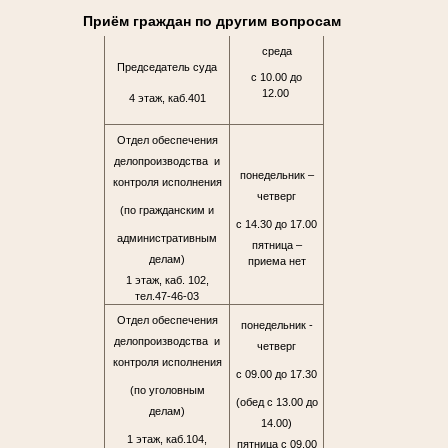
Приём граждан по другим вопросам
среда
Председатель суда
с 10.00 до
12.00
4 этаж, каб.401
Отдел обеспечения
делопроизводства и
понедельник –
контроля исполнения
четверг
(по гражданским и
с 14.30 до 17.00
административным
пятница –
делам)
приема нет
1 этаж, каб. 102,
тел.47-46-03
Отдел обеспечения
понедельник -
делопроизводства и
четверг
контроля исполнения
с 09.00 до 17.30
(по уголовным
(обед с 13.00 до
делам)
14.00)
1 этаж, каб.104,
пятница с 09.00