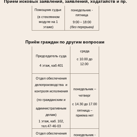
Прием исковых заявлений, заявлений, ходатайств и пр.
Помощник судьи
понедельник -
пятница
(в стеклянном
модуле на 1
9:00 – 18:00
этаже)
(без перерыва)
Приём граждан по другим вопросам
среда
Председатель суда
с 10.00 до
12.00
4 этаж, каб.401
Отдел обеспечения
делопроизводства и
понедельник –
контроля исполнения
четверг
(по гражданским и
с 14.30 до 17.00
административным
пятница –
делам)
приема нет
1 этаж, каб. 102,
тел.47-46-03
Отдел обеспечения
понедельник -