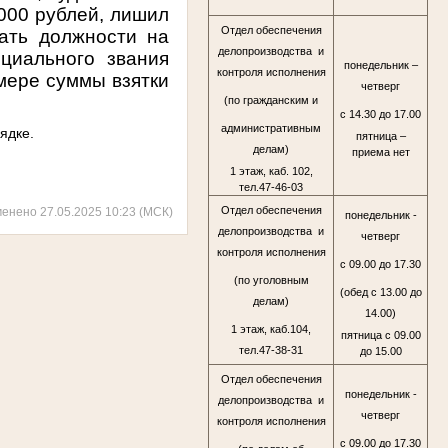
 000 рублей, лишил
Отдел обеспечения
ать должности на
делопроизводства и
циального звания
понедельник –
контроля исполнения
змере суммы взятки
четверг
(по гражданским и
с 14.30 до 17.00
административным
ядке.
пятница –
делам)
приема нет
1 этаж, каб. 102,
тел.47-46-03
Отдел обеспечения
менено 27.05.2025 10:23 (МСК)
понедельник -
делопроизводства и
четверг
контроля исполнения
с 09.00 до 17.30
(по уголовным
(обед с 13.00 до
делам)
14.00)
1 этаж, каб.104,
пятница с 09.00
тел.47-38-31
до 15.00
Отдел обеспечения
понедельник -
делопроизводства и
четверг
контроля исполнения
с 09.00 до 17.30