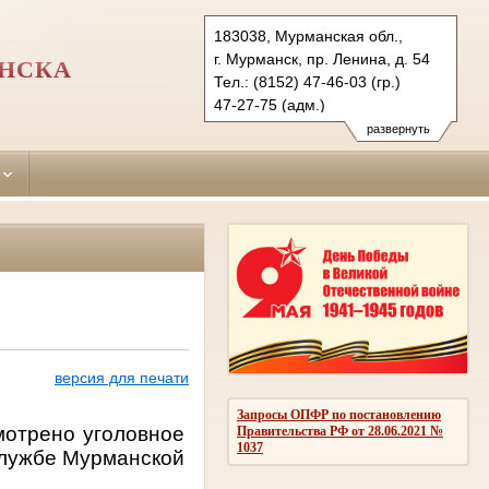
183038, Мурманская обл.,
г. Мурманск, пр. Ленина, д. 54
АНСКА
Тел.: (8152) 47-46-03 (гр.)
47-27-75 (адм.)
47-38-31 (уг.)
развернуть
okt.mrm@sudrf.ru
версия для печати
Запросы ОПФР по постановлению
мотрено уголовное
Правительства РФ от 28.06.2021 №
1037
службе Мурманской