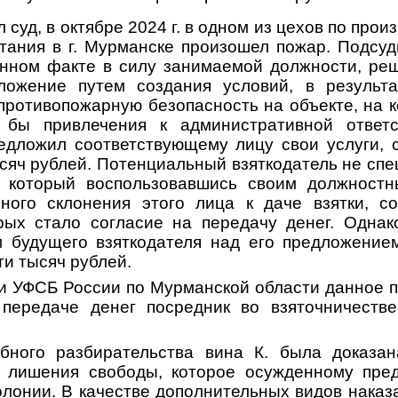
 суд, в октябре 2024 г. в одном из цехов по про
тания в г. Мурманске произошел пожар. Подсу
нном факте в силу занимаемой должности, реш
ложение путем создания условий, в результа
 противопожарную безопасность на объекте, на 
 бы привлечения к административной ответс
едложил соответствующему лицу свои услуги, 
сяч рублей. Потенциальный взяткодатель не сп
, который воспользовавшись своим должност
ного склонения этого лица к даче взятки, с
рых стало согласие на передачу денег. Однак
 будущего взяткодателя над его предложение
ти тысяч рублей.
и УФСБ России по Мурманской области данное 
 передаче денег посредник во взяточничеств
бного разбирательства вина К. была доказан
е лишения свободы, которое осужденному пред
лонии. В качестве дополнительных видов наказ