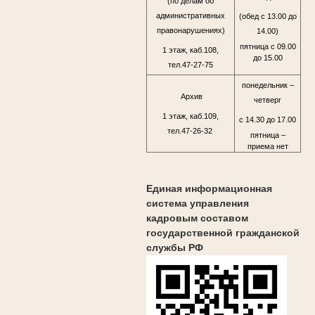
(по делам об
административных
(обед с 13.00 до
правонарушениях)
14.00)
пятница с 09.00
1 этаж, каб.108,
до 15.00
тел.47-27-75
понедельник –
Архив
четверг
1 этаж, каб.109,
с 14.30 до 17.00
тел.47-26-32
пятница –
приема нет
Единая информационная
система управления
кадровым составом
государственной гражданской
службы РФ