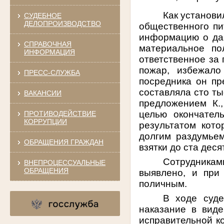
Как установил
СУДЕБНОЕ
ДЕЛОПРОИЗВОДСТВО
общественного пи
информацию о да
СПРАВОЧНАЯ
материальное по
ИНФОРМАЦИЯ
ответственное за
пожар, избежало
ПРЕСС-СЛУЖБА
посредника он пр
составляла сто ты
ВАКАНСИИ
предложением К.
целью окончатель
ПРОТИВОДЕЙСТВИЕ
КОРРУПЦИИ
результатом кото
долгим раздумьем
ОБРАЩЕНИЯ ГРАЖДАН
взятки до ста деся
Сотрудникам
ВНЕПРОЦЕССУАЛЬНЫЕ
ОБРАЩЕНИЯ
выявлено, и при
поличным.
В ходе суде
наказание в вид
исправительной ко