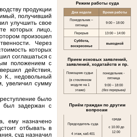
Режим работы суда
изводству продукции
Дни недели
Время работы
димый, получивший
Понедельник –
ил улучшить свое
9:00 – 18:00
пятница
те которых лицо,
Перерыв
13:00 – 14:00
котором произошел
Суббота,
твенности. Через
выходной
воскресенье
стоимость которых
ешил соглашаться с
Прием исковых заявлений,
ным положением с
заявлений, ходатайств и пр.
овершил действия,
Помощник судьи
понедельник -
о К., недовольный
пятница
(в стеклянном
м, увеличил сумму
модуле на 1
9:00 – 18:00
этаже)
(без перерыва)
преступление было
е был задержан с
Приём граждан по другим
вопросам
среда
а, ему назначено
Председатель суда
стоит отбывать в
с 10.00 до
12.00
ания, суд назначил
4 этаж, каб.401