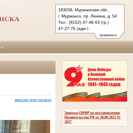
183038, Мурманская обл.,
г. Мурманск, пр. Ленина, д. 54
АНСКА
Тел.: (8152) 47-46-03 (гр.)
47-27-75 (адм.)
47-38-31 (уг.)
развернуть
okt.mrm@sudrf.ru
версия для печати
Запросы ОПФР по постановлению
Правительства РФ от 28.06.2021 №
1037