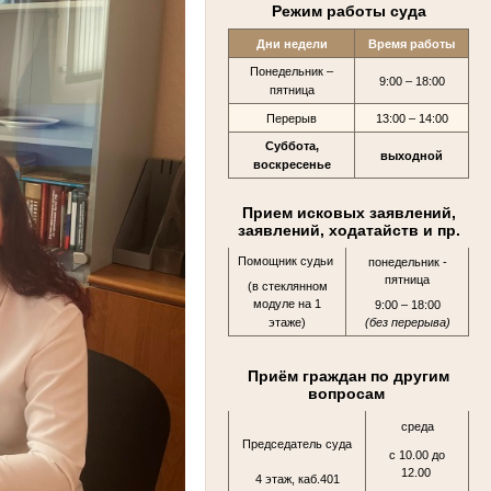
Режим работы суда
Дни недели
Время работы
Понедельник –
9:00 – 18:00
пятница
Перерыв
13:00 – 14:00
Суббота,
выходной
воскресенье
Прием исковых заявлений,
заявлений, ходатайств и пр.
Помощник судьи
понедельник -
пятница
(в стеклянном
модуле на 1
9:00 – 18:00
этаже)
(без перерыва)
Приём граждан по другим
вопросам
среда
Председатель суда
с 10.00 до
12.00
4 этаж, каб.401