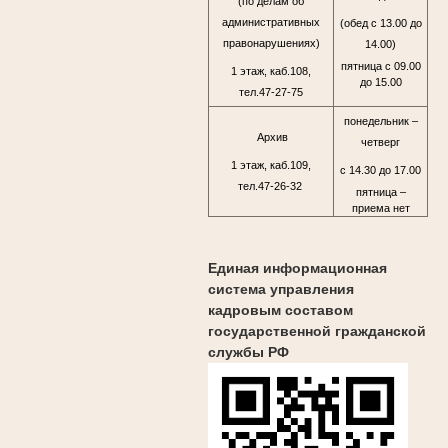
(по делам об
административных
(обед с 13.00 до
правонарушениях)
14.00)
пятница с 09.00
1 этаж, каб.108,
до 15.00
тел.47-27-75
понедельник –
Архив
четверг
1 этаж, каб.109,
с 14.30 до 17.00
тел.47-26-32
пятница –
приема нет
Единая информационная
система управления
кадровым составом
государственной гражданской
службы РФ