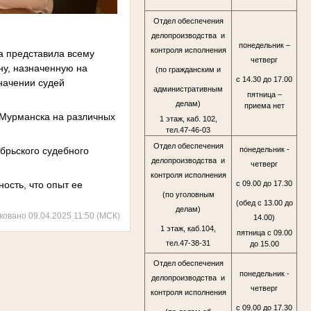
Отдел обеспечения
делопроизводства и
понедельник –
контроля исполнения
на представила всему
четверг
ну, назначенную на
(по гражданским и
с 14.30 до 17.00
начении судей
административным
пятница –
делам)
приема нет
. Мурманска на различных
1 этаж, каб. 102,
тел.47-46-03
Отдел обеспечения
ябрьского судебного
понедельник -
делопроизводства и
четверг
контроля исполнения
ость, что опыт ее
с 09.00 до 17.30
(по уголовным
(обед с 13.00 до
делам)
ковано 09.04.2025 11:50 (МСК)
14.00)
1 этаж, каб.104,
пятница с 09.00
тел.47-38-31
до 15.00
Отдел обеспечения
понедельник -
делопроизводства и
четверг
контроля исполнения
с 09.00 до 17.30