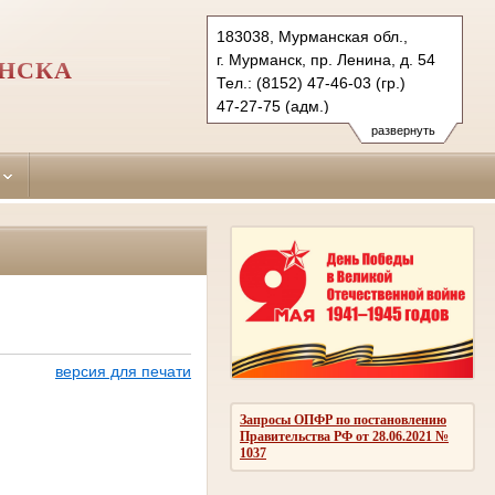
183038, Мурманская обл.,
г. Мурманск, пр. Ленина, д. 54
АНСКА
Тел.: (8152) 47-46-03 (гр.)
47-27-75 (адм.)
47-38-31 (уг.)
развернуть
okt.mrm@sudrf.ru
версия для печати
Запросы ОПФР по постановлению
Правительства РФ от 28.06.2021 №
1037