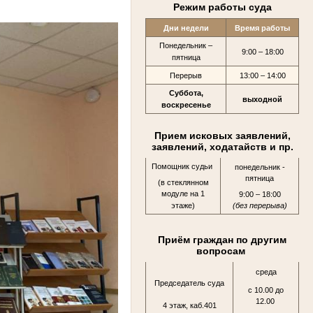
Режим работы суда
Дни недели
Время работы
Понедельник –
9:00 – 18:00
пятница
Перерыв
13:00 – 14:00
Суббота,
выходной
воскресенье
Прием исковых заявлений,
заявлений, ходатайств и пр.
Помощник судьи
понедельник -
пятница
(в стеклянном
модуле на 1
9:00 – 18:00
этаже)
(без перерыва)
Приём граждан по другим
вопросам
среда
Председатель суда
с 10.00 до
12.00
4 этаж, каб.401