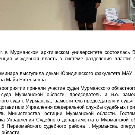
г. в Мурманском арктическом университете состоялась В
енция «Судебная власть в системе разделения власти:
минара выступила декан Юридического факультета МАУ, 
ова Майя Евгеньевна.
ероприятии приняли участие судьи Мурманского областного
 суда Мурманской области, председатель и и.о. замес
ого суда г. Мурманска, заместитель председателя и судья
редставители Управления федеральной службы судебных пр
тель Министерства юстиции Мурманской области. Гостя
ика Управления Судебного департамента в Мурманской об
 5 Первомайского судебного района г. Мурманска, опе
 области.