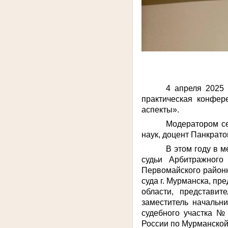
4 апреля 2025 
практическая конфер
аспекты».
Модератором се
наук, доцент Панкрат
В этом году в м
судьи Арбитражного
Первомайского районн
суда г. Мурманска, п
области, представи
заместитель начальн
судебного участка №
России по Мурманской