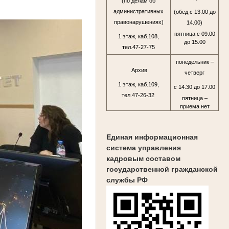
(по делам об
административных
(обед с 13.00 до
правонарушениях)
14.00)
пятница с 09.00
1 этаж, каб.108,
до 15.00
тел.47-27-75
понедельник –
Архив
четверг
1 этаж, каб.109,
с 14.30 до 17.00
тел.47-26-32
пятница –
приема нет
Единая информационная
система управления
кадровым составом
государственной гражданской
службы РФ