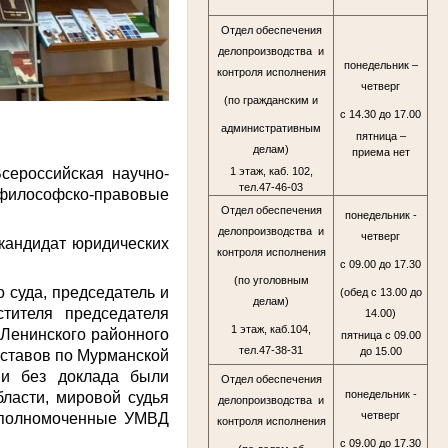
Отдел обеспечения
делопроизводства и
понедельник –
контроля исполнения
четверг
(по гражданским и
с 14.30 до 17.00
административным
пятница –
делам)
приема нет
сероссийская научно-
1 этаж, каб. 102,
тел.47-46-03
 философско-правовые
Отдел обеспечения
понедельник -
делопроизводства и
четверг
кандидат юридических
контроля исполнения
с 09.00 до 17.30
(по уголовным
 суда, председатель и
(обед с 13.00 до
делам)
тителя председателя
14.00)
1 этаж, каб.104,
 Ленинского районного
пятница с 09.00
тел.47-38-31
до 15.00
иставов по Мурманской
ми без доклада были
Отдел обеспечения
понедельник -
ласти, мировой судья
делопроизводства и
четверг
руполномоченные УМВД
контроля исполнения
с 09.00 до 17.30