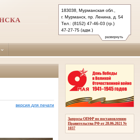
183038, Мурманская обл.,
г. Мурманск, пр. Ленина, д. 54
АНСКА
Тел.: (8152) 47-46-03 (гр.)
47-27-75 (адм.)
47-38-31 (уг.)
развернуть
okt.mrm@sudrf.ru
версия для печати
Запросы ОПФР по постановлению
Правительства РФ от 28.06.2021 №
1037