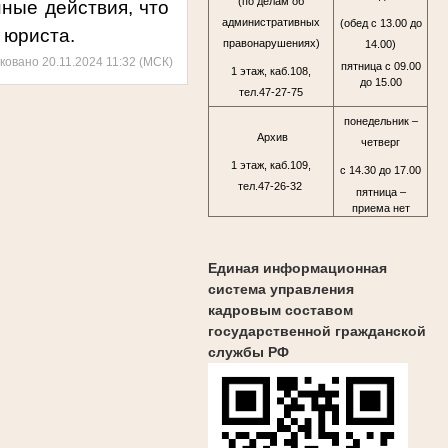
(по делам об
нные действия, что
административных
(обед с 13.00 до
 юриста.
правонарушениях)
14.00)
ковано 20.11.2024 11:32 (МСК)
пятница с 09.00
1 этаж, каб.108,
до 15.00
тел.47-27-75
понедельник –
Архив
четверг
1 этаж, каб.109,
с 14.30 до 17.00
тел.47-26-32
пятница –
приема нет
Единая информационная
система управления
кадровым составом
государственной гражданской
службы РФ