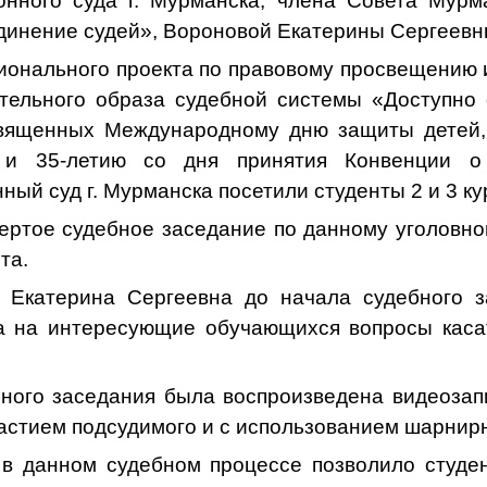
онного суда г. Мурманска, члена Совета Мурм
динение судей», Вороновой Екатерины Сергеевн
гионального проекта по правовому просвещению
ельного образа судебной системы «Доступно 
священных Международному дню защиты детей,
 и 35-летию со дня принятия Конвенции о 
ный суд г. Мурманска посетили студенты 2 и 3 к
ертое судебное заседание по данному уголовном
та.
 Екатерина Сергеевна до начала судебного з
а на интересующие обучающихся вопросы каса
.
бного заседания была воспроизведена видеозап
частием подсудимого и с использованием шарнир
 в данном судебном процессе позволило студе