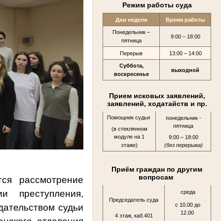
Режим работы суда
Дни недели
Время работы
Понедельник –
9:00 – 18:00
пятница
Перерыв
13:00 – 14:00
Суббота,
выходной
воскресенье
Прием исковых заявлений,
заявлений, ходатайств и пр.
Помощник судьи
понедельник -
пятница
(в стеклянном
модуле на 1
9:00 – 18:00
этаже)
(без перерыва)
Приём граждан по другим
вопросам
тся рассмотрение
и преступления,
среда
Председатель суда
с 10.00 до
едательством судьи
12.00
4 этаж, каб.401