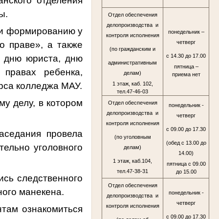
анского отделения
ы.
Отдел обеспечения
делопроизводства и
 и формированию у
понедельник –
контроля исполнения
четверг
о праве», а также
(по гражданским и
с 14.30 до 17.00
 дню юриста, дню
административным
пятница –
правах ребенка,
делам)
приема нет
урса колледжа МАУ.
1 этаж, каб. 102,
тел.47-46-03
у делу, в котором
Отдел обеспечения
понедельник -
делопроизводства и
четверг
контроля исполнения
с 09.00 до 17.30
аседания провела
(по уголовным
(обед с 13.00 до
тельно уголовного
делам)
14.00)
1 этаж, каб.104,
пятница с 09.00
тел.47-38-31
до 15.00
ись следственного
Отдел обеспечения
ного манекена.
понедельник -
делопроизводства и
четверг
контроля исполнения
нтам ознакомиться
с 09.00 до 17.30