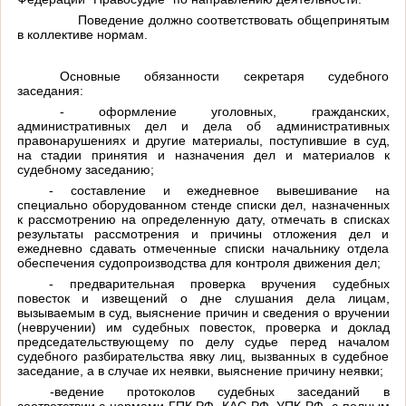
Поведение должно соответствовать общепринятым
в коллективе нормам.
Основные обязанности секретаря судебного
заседания:
- оформление уголовных, гражданских,
административных дел и дела об административных
правонарушениях и другие материалы, поступившие в суд,
на стадии принятия и назначения дел и материалов к
судебному заседанию;
- составление и ежедневное вывешивание на
специально оборудованном стенде списки дел, назначенных
к рассмотрению на определенную дату, отмечать в списках
результаты рассмотрения и причины отложения дел и
ежедневно сдавать отмеченные списки начальнику отдела
обеспечения судопроизводства для контроля движения дел;
- предварительная проверка вручения судебных
повесток и извещений о дне слушания дела лицам,
вызываемым в суд, выяснение причин и сведения о вручении
(невручении) им судебных повесток, проверка и доклад
председательствующему по делу судье перед началом
судебного разбирательства явку лиц, вызванных в судебное
заседание, а в случае их неявки, выяснение причину неявки;
-ведение протоколов судебных заседаний в
соответствии с нормами ГПК РФ, КАС РФ, УПК РФ, с полным