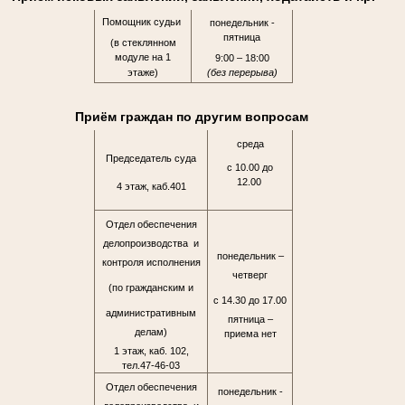
Помощник судьи
понедельник -
пятница
(в стеклянном
модуле на 1
9:00 – 18:00
этаже)
(без перерыва)
Приём граждан по другим вопросам
среда
Председатель суда
с 10.00 до
12.00
4 этаж, каб.401
Отдел обеспечения
делопроизводства и
понедельник –
контроля исполнения
четверг
(по гражданским и
с 14.30 до 17.00
административным
пятница –
делам)
приема нет
1 этаж, каб. 102,
тел.47-46-03
Отдел обеспечения
понедельник -