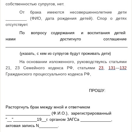
собственностью супругов, нет.
От брака имеются несовершеннолетние дети
_________ (ФИО, дата рождения детей). Спор о детях
отсутствует.
По вопросу содержания и воспитания детей
нами достигнуто соглашение
______________________________________________________
(указать, с кем из супругов будут проживать дети)
На основании изложенного, руководствуясь статьями
21, 23 Семейного кодекса РФ, статьями
23
,
131
—
132
Гражданского процессуального кодекса РФ,
ПРОШУ:
Расторгнуть брак между мной и ответчиком
___________________ (Ф.И.О.), зарегистрированный
"__"__________19__г. органом ЗАГСа _____________,
актовая запись N________.