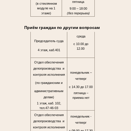
пятница
(в стеклянном
модуле на 1
9:00 – 18:00
этаже)
(без перерыва)
Приём граждан по другим вопросам
среда
Председатель суда
с 10.00 до
12.00
4 этаж, каб.401
Отдел обеспечения
делопроизводства и
понедельник –
контроля исполнения
четверг
(по гражданским и
с 14.30 до 17.00
административным
пятница –
делам)
приема нет
1 этаж, каб. 102,
тел.47-46-03
Отдел обеспечения
понедельник -
делопроизводства и
четверг
контроля исполнения
с 09.00 до 17.30