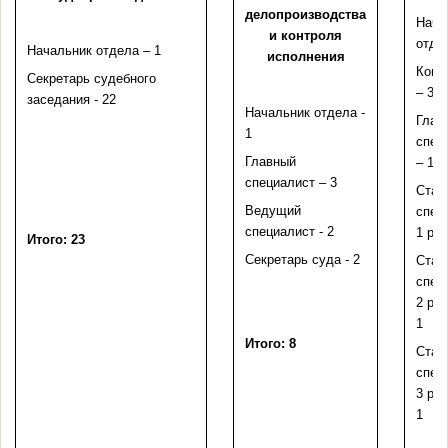
делопроизводства
Нача
и контроля
отде
Начальник отдела – 1
исполнения
Конс
Секретарь судебного
– 3
заседания - 22
Начальник отдела -
Глав
1
спец
Главный
– 1
специалист – 3
Стар
Ведущий
спец
специалист - 2
1 раз
Итого: 23
Секретарь суда - 2
Стар
спец
2 раз
1
Итого: 8
Стар
спец
3 раз
1