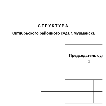
С Т Р У К Т У Р А
Октябрьского районного суда г. Мурманска
Председатель суда
1