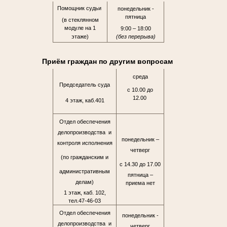
Помощник судьи
понедельник -
пятница
(в стеклянном
модуле на 1
9:00 – 18:00
этаже)
(без перерыва)
Приём граждан по другим вопросам
среда
Председатель суда
с 10.00 до
12.00
4 этаж, каб.401
Отдел обеспечения
делопроизводства и
понедельник –
контроля исполнения
четверг
(по гражданским и
с 14.30 до 17.00
административным
пятница –
делам)
приема нет
1 этаж, каб. 102,
тел.47-46-03
Отдел обеспечения
понедельник -
делопроизводства и
четверг